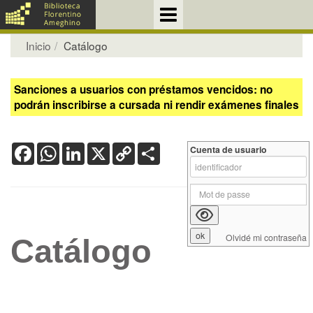
Inicio
Catálogo
Sanciones a usuarios con préstamos vencidos: no
podrán inscribirse a cursada ni rendir exámenes finales
Facebook
WhatsApp
LinkedIn
X
Copy
Share
Cuenta de usuario
Link
Olvidé mi contraseña
Catálogo