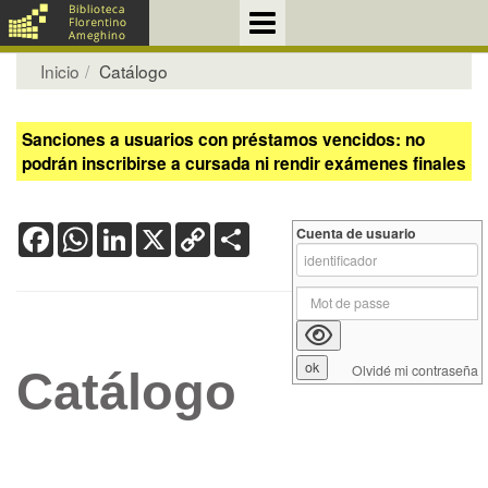
Inicio
Catálogo
Sanciones a usuarios con préstamos vencidos: no
podrán inscribirse a cursada ni rendir exámenes finales
Facebook
WhatsApp
LinkedIn
X
Copy
Share
Cuenta de usuario
Link
Olvidé mi contraseña
Catálogo