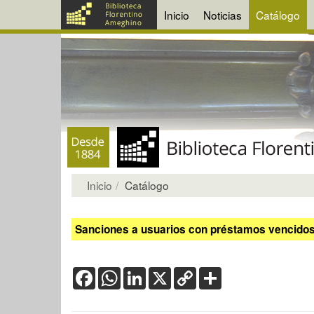
Inicio
Noticias
Catálogo
Inicio
Catálogo
Sanciones a usuarios con préstamos vencidos:
Facebook
WhatsApp
LinkedIn
X
Copy
Share
Link