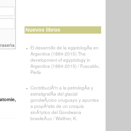
Nuevos libros
traseña
El desarrollo de la egiptologÃ­a en
Argentina (1884-2015) The
development of egyptology in
Argentina (1884-2015) / Fuscaldo,
Perla
ContribuciÃ³n a la petrologÃ­a y
estratigrafÃ­a del glacial
atomie,
gondwÃ¡nico uruguayo y apuntes
a propÃ³sito de un croquis
sinÃ³ptico del Gondwana
brasileÃ±o / Walther, K.