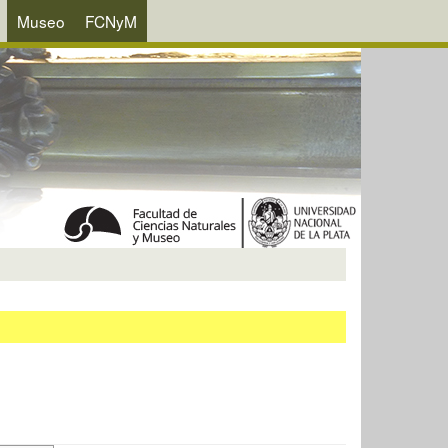
Museo
FCNyM