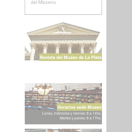
del Mioceno
Revista del Museo de La Plata
Horarios sede Museo
Lunes, miércoles y viernes: 8 a 14hs.
Martes y jueves: 8 a 17hs.