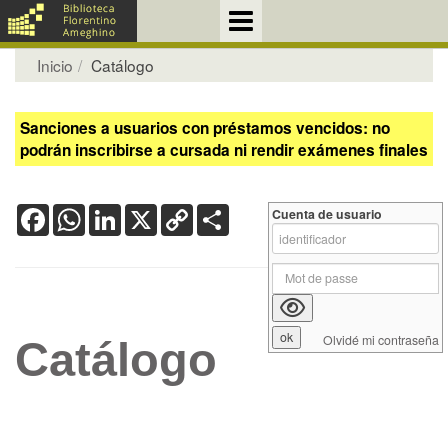
Inicio
Catálogo
Sanciones a usuarios con préstamos vencidos: no
podrán inscribirse a cursada ni rendir exámenes finales
Facebook
WhatsApp
LinkedIn
X
Copy
Share
Cuenta de usuario
Link
Olvidé mi contraseña
Catálogo