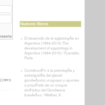
Nuevos libros
traseña
El desarrollo de la egiptologÃ­a en
Argentina (1884-2015) The
development of egyptology in
Argentina (1884-2015) / Fuscaldo,
Perla
ContribuciÃ³n a la petrologÃ­a y
estratigrafÃ­a del glacial
gondwÃ¡nico uruguayo y apuntes
.] (1911)
a propÃ³sito de un croquis
sinÃ³ptico del Gondwana
brasileÃ±o / Walther, K.