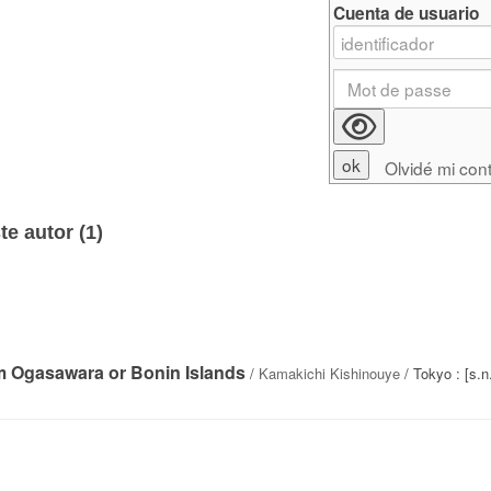
Cuenta de usuario
Olvidé mi con
e autor (
1
)
om Ogasawara or Bonin Islands
/
Kamakichi Kishinouye
/ Tokyo : [s.n