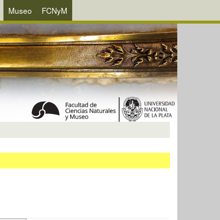
Museo
FCNyM