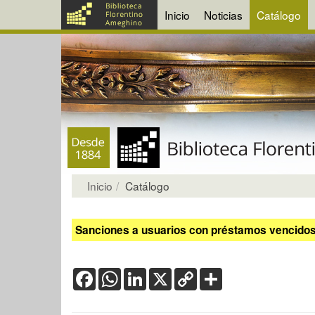
Inicio
Noticias
Catálogo
Inicio
Catálogo
Sanciones a usuarios con préstamos vencidos:
Facebook
WhatsApp
LinkedIn
X
Copy
Share
Link