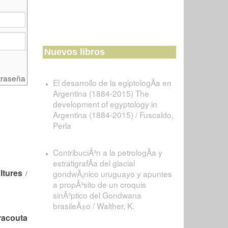
Nuevos libros
traseña
El desarrollo de la egiptologÃ­a en
Argentina (1884-2015) The
development of egyptology in
Argentina (1884-2015) / Fuscaldo,
Perla
ContribuciÃ³n a la petrologÃ­a y
estratigrafÃ­a del glacial
ltures
gondwÃ¡nico uruguayo y apuntes
/
a propÃ³sito de un croquis
sinÃ³ptico del Gondwana
brasileÃ±o / Walther, K.
racouta