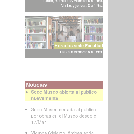
Lunes, miércoles y viernes: 8 a 14hs.
Martes y jueves: 8 a 17hs.
Horarios sede Facultad
Lunes a viernes: 8 a 18hs.
Noticias
Sede Museo abierta al público
nuevamente
Sede Museo cerrada al público
por obras en el Museo desde el
17/Mar
Viernes 6/Marzo: Ambas sede