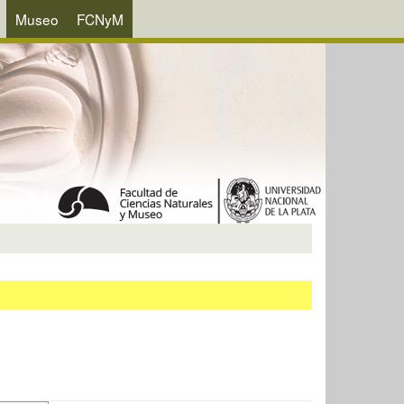
Museo
FCNyM