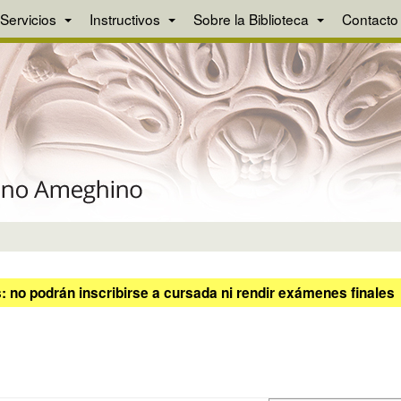
Servicios
Instructivos
Sobre la Biblioteca
Contacto
 no podrán inscribirse a cursada ni rendir exámenes finales