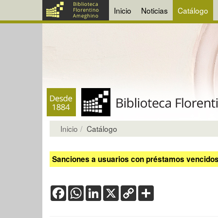
Inicio
Noticias
Catálogo
Inicio
Catálogo
Sanciones a usuarios con préstamos vencidos:
Facebook
WhatsApp
LinkedIn
X
Copy
Share
Link