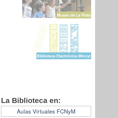
Museo de La Plata
Biblioteca Electrónica Mincyt
La Biblioteca en:
Aulas Virtuales FCNyM