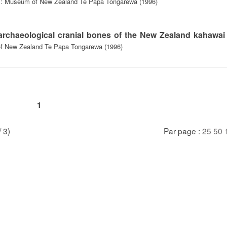
d : Museum of New Zealand Te Papa Tongarewa (1996)
m archaeological cranial bones of the New Zealand kahawai 
of New Zealand Te Papa Tongarewa (1996)
1
/ 3)
Par page :
25
50