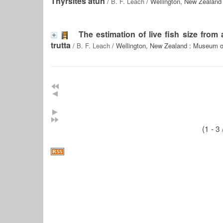
Thyrsites atun
/
B. F. Leach
/ Wellington, New Zealan
The estimation of live fish size fro
trutta
/
B. F. Leach
/ Wellington, New Zealand : Museum 
(1 - 3 