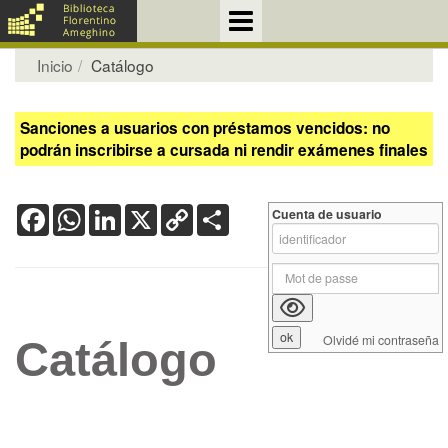
Inicio
Catálogo
Sanciones a usuarios con préstamos vencidos: no
podrán inscribirse a cursada ni rendir exámenes finales
Facebook
WhatsApp
LinkedIn
X
Copy
Share
Cuenta de usuario
Link
Olvidé mi contraseña
Catálogo