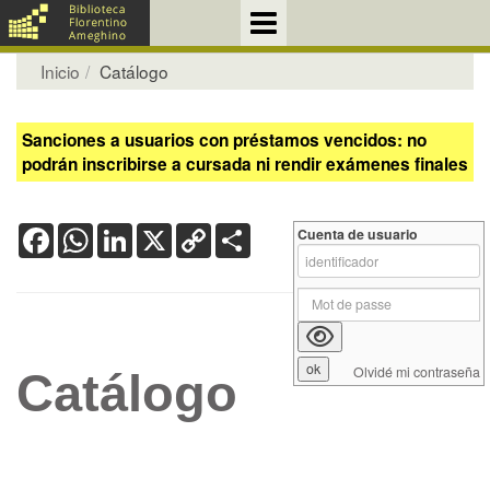
Inicio
Catálogo
Sanciones a usuarios con préstamos vencidos: no
podrán inscribirse a cursada ni rendir exámenes finales
Facebook
WhatsApp
LinkedIn
X
Copy
Share
Cuenta de usuario
Link
Olvidé mi contraseña
Catálogo