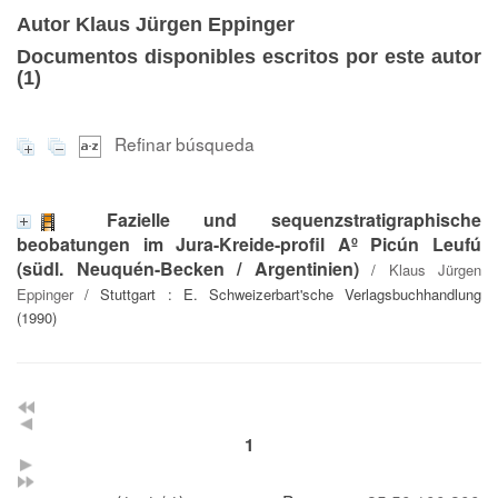
Autor Klaus Jürgen Eppinger
Documentos disponibles escritos por este autor
(
1
)
Refinar búsqueda
Fazielle und sequenzstratigraphische
beobatungen im Jura-Kreide-profil Aº Picún Leufú
(südl. Neuquén-Becken / Argentinien)
/
Klaus Jürgen
Eppinger
/ Stuttgart : E. Schweizerbart'sche Verlagsbuchhandlung
(1990)
1