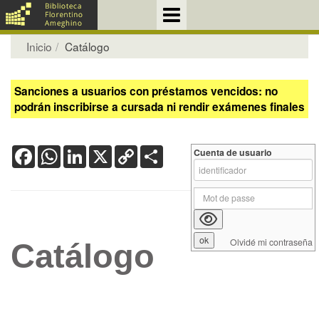
Inicio
Catálogo
Sanciones a usuarios con préstamos vencidos: no
podrán inscribirse a cursada ni rendir exámenes finales
Facebook
WhatsApp
LinkedIn
X
Copy
Share
Cuenta de usuario
Link
Olvidé mi contraseña
Catálogo