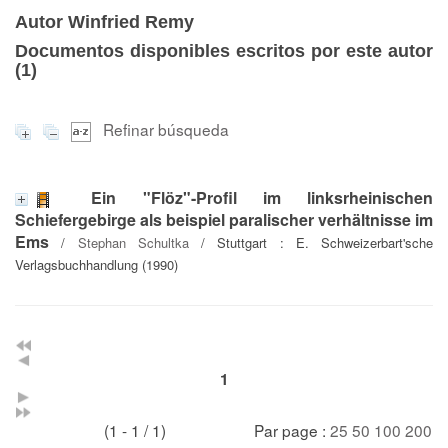
Autor Winfried Remy
Documentos disponibles escritos por este autor
(
1
)
Refinar búsqueda
Ein "Flöz"-Profil im linksrheinischen
Schiefergebirge als beispiel paralischer verhältnisse im
Ems
/
Stephan Schultka
/ Stuttgart : E. Schweizerbart'sche
Verlagsbuchhandlung (1990)
1
(1 - 1 / 1)
Par page :
25
50
100
200