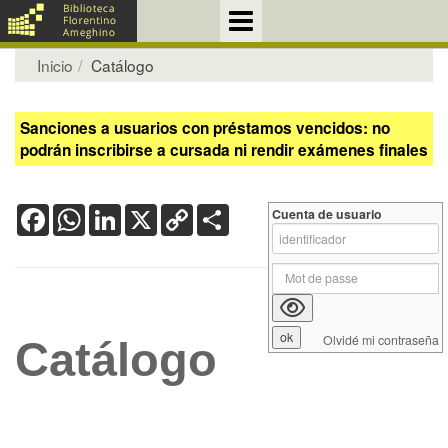
Inicio
Catálogo
Sanciones a usuarios con préstamos vencidos: no
podrán inscribirse a cursada ni rendir exámenes finales
Facebook
WhatsApp
LinkedIn
X
Copy
Share
Cuenta de usuario
Link
Olvidé mi contraseña
Catálogo