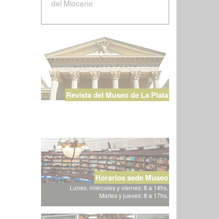
del Mioceno
Revista del Museo de La Plata
Horarios sede Museo
Lunes, miércoles y viernes: 8 a 14hs.
Martes y jueves: 8 a 17hs.