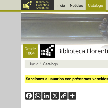
Inicio
Noticias
Catálogo
Inicio
Catálogo
Sanciones a usuarios con préstamos vencidos:
Facebook
WhatsApp
LinkedIn
X
Copy
Share
Link