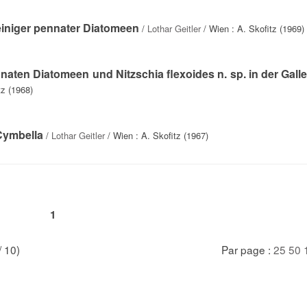
einiger pennater Diatomeen
/
Lothar Geitler
/ Wien : A. Skofitz (1969)
ten Diatomeen und Nitzschia flexoides n. sp. in der Galle
tz (1968)
Cymbella
/
Lothar Geitler
/ Wien : A. Skofitz (1967)
1
/ 10)
Par page :
25
50