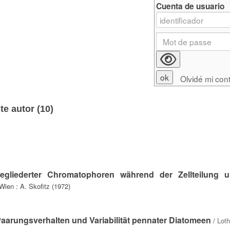
Cuenta de usuario
Olvidé mi con
e autor (
10
)
gegliederter Chromatophoren während der Zellteilung 
Wien : A. Skofitz (1972)
rungsverhalten und Variabilität pennater Diatomeen
/
Loth