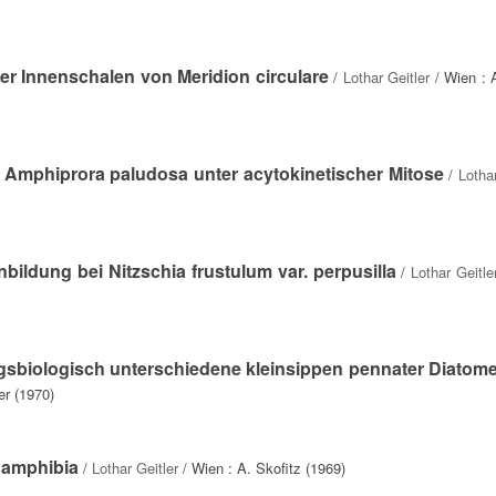
der Innenschalen von Meridion circulare
/
Lothar Geitler
/ Wien : A
 Amphiprora paludosa unter acytokinetischer Mitose
/
Lothar
ldung bei Nitzschia frustulum var. perpusilla
/
Lothar Geitle
gsbiologisch unterschiedene kleinsippen pennater Diatom
er (1970)
 amphibia
/
Lothar Geitler
/ Wien : A. Skofitz (1969)