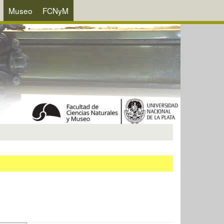
Museo
FCNyM