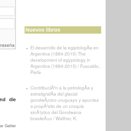
Nuevos libros
traseña
El desarrollo de la egiptologÃ­a en
Argentina (1884-2015) The
development of egyptology in
Argentina (1884-2015) / Fuscaldo,
Perla
ContribuciÃ³n a la petrologÃ­a y
estratigrafÃ­a del glacial
und die
gondwÃ¡nico uruguayo y apuntes
a propÃ³sito de un croquis
sinÃ³ptico del Gondwana
brasileÃ±o / Walther, K.
ar Geitler