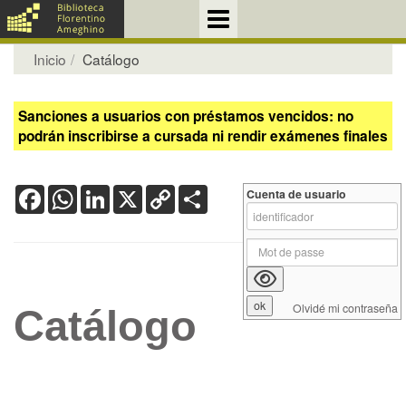
Inicio
Catálogo
Sanciones a usuarios con préstamos vencidos: no
podrán inscribirse a cursada ni rendir exámenes finales
Facebook
WhatsApp
LinkedIn
X
Copy
Share
Cuenta de usuario
Link
Olvidé mi contraseña
Catálogo