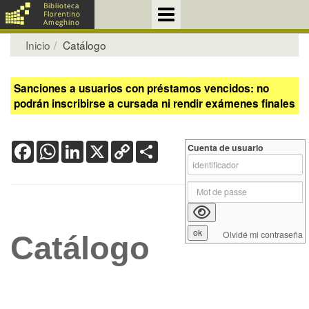
Inicio
Catálogo
Sanciones a usuarios con préstamos vencidos: no
podrán inscribirse a cursada ni rendir exámenes finales
Facebook
WhatsApp
LinkedIn
X
Copy
Share
Cuenta de usuario
Link
Olvidé mi contraseña
Catálogo