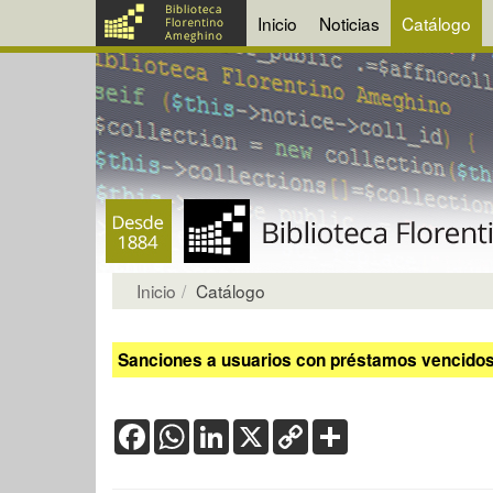
Inicio
Noticias
Catálogo
Inicio
Catálogo
Sanciones a usuarios con préstamos vencidos:
Facebook
WhatsApp
LinkedIn
X
Copy
Share
Link