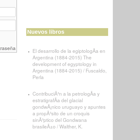
Nuevos libros
traseña
El desarrollo de la egiptologÃ­a en
Argentina (1884-2015) The
development of egyptology in
Argentina (1884-2015) / Fuscaldo,
Perla
ContribuciÃ³n a la petrologÃ­a y
estratigrafÃ­a del glacial
gondwÃ¡nico uruguayo y apuntes
a propÃ³sito de un croquis
sinÃ³ptico del Gondwana
brasileÃ±o / Walther, K.