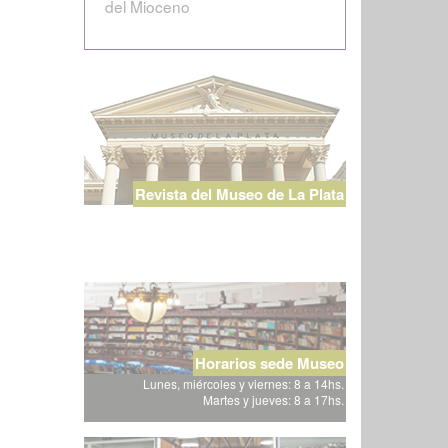
del Mioceno
Revista del Museo de La Plata
Horarios sede Museo
Lunes, miércoles y viernes: 8 a 14hs.
Martes y jueves: 8 a 17hs.