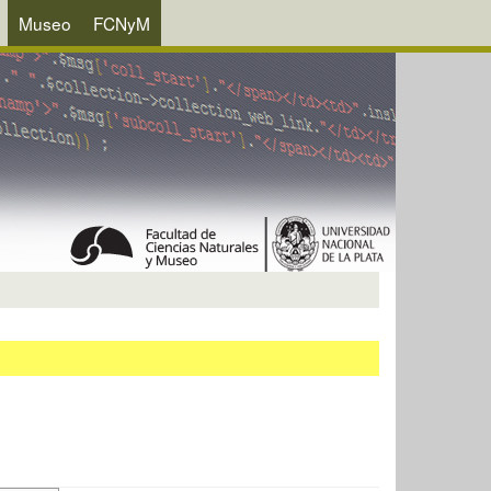
Museo
FCNyM