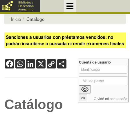
Inicio
Catálogo
Sanciones a usuarios con préstamos vencidos: no
podrán inscribirse a cursada ni rendir exámenes finales
Facebook
WhatsApp
LinkedIn
X
Copy
Share
Cuenta de usuario
Link
Olvidé mi contraseña
Catálogo