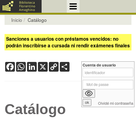
Inicio
Catálogo
Sanciones a usuarios con préstamos vencidos: no
podrán inscribirse a cursada ni rendir exámenes finales
Facebook
WhatsApp
LinkedIn
X
Copy
Share
Cuenta de usuario
Link
Olvidé mi contraseña
Catálogo