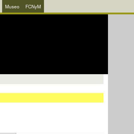
Museo
FCNyM