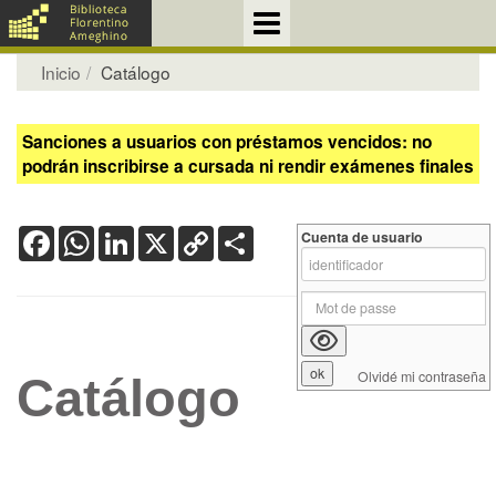
Inicio
Catálogo
Sanciones a usuarios con préstamos vencidos: no
podrán inscribirse a cursada ni rendir exámenes finales
Facebook
WhatsApp
LinkedIn
X
Copy
Share
Cuenta de usuario
Link
Olvidé mi contraseña
Catálogo