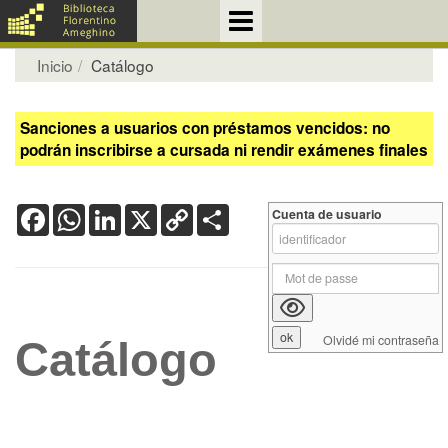
Inicio
Catálogo
Sanciones a usuarios con préstamos vencidos: no
podrán inscribirse a cursada ni rendir exámenes finales
Facebook
WhatsApp
LinkedIn
X
Copy
Share
Cuenta de usuario
Link
Olvidé mi contraseña
Catálogo