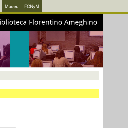
Museo
FCNyM