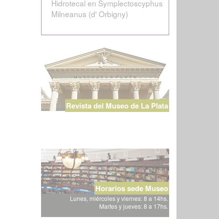
Hidrotecal en Symplectoscyphus
Milneanus (d' Orbigny)
Revista del Museo de La Plata
Horarios sede Museo
Lunes, miércoles y viernes: 8 a 14hs.
Martes y jueves: 8 a 17hs.