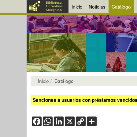
Inicio
Noticias
Catálogo
Inicio
Catálogo
Sanciones a usuarios con préstamos vencidos:
Facebook
WhatsApp
LinkedIn
X
Copy
Share
Link