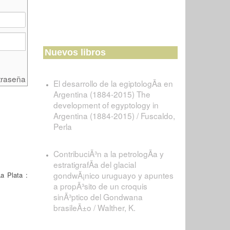
Nuevos libros
traseña
El desarrollo de la egiptologÃ­a en
Argentina (1884-2015) The
development of egyptology in
Argentina (1884-2015) / Fuscaldo,
Perla
ContribuciÃ³n a la petrologÃ­a y
estratigrafÃ­a del glacial
gondwÃ¡nico uruguayo y apuntes
a Plata :
a propÃ³sito de un croquis
sinÃ³ptico del Gondwana
brasileÃ±o / Walther, K.