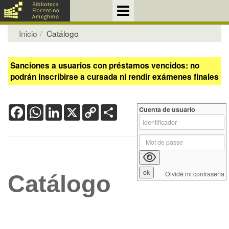
Inicio
Catálogo
Sanciones a usuarios con préstamos vencidos: no
podrán inscribirse a cursada ni rendir exámenes finales
Facebook
WhatsApp
LinkedIn
X
Copy
Share
Cuenta de usuario
Link
Olvidé mi contraseña
Catálogo