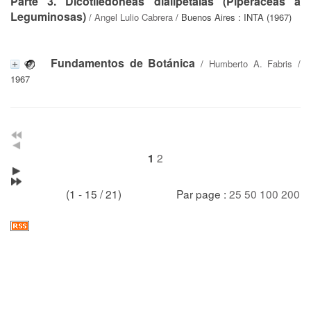
Parte 3. Dicotiledóneas dialipétalas (Piperáceas a
Leguminosas)
/
Angel Lulio Cabrera
/ Buenos Aires : INTA (1967)
Fundamentos de Botánica
/
Humberto A. Fabris
/
1967
2
1
(1 - 15 / 21)
Par page :
25
50
100
200