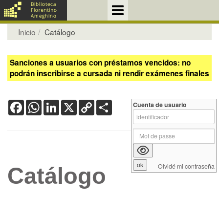
Inicio
Catálogo
Sanciones a usuarios con préstamos vencidos: no
podrán inscribirse a cursada ni rendir exámenes finales
Facebook
WhatsApp
LinkedIn
X
Copy
Share
Cuenta de usuario
Link
Olvidé mi contraseña
Catálogo