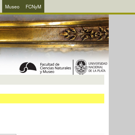
Museo
FCNyM