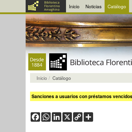
Inicio
Noticias
Catálogo
Inicio
Catálogo
Sanciones a usuarios con préstamos vencidos:
Facebook
WhatsApp
LinkedIn
X
Copy
Share
Link