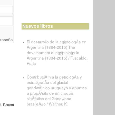
Nuevos libros
traseña
El desarrollo de la egiptologÃ­a en
Argentina (1884-2015) The
development of egyptology in
Argentina (1884-2015) / Fuscaldo,
Perla
ContribuciÃ³n a la petrologÃ­a y
estratigrafÃ­a del glacial
gondwÃ¡nico uruguayo y apuntes
a propÃ³sito de un croquis
sinÃ³ptico del Gondwana
brasileÃ±o / Walther, K.
. Perrotti