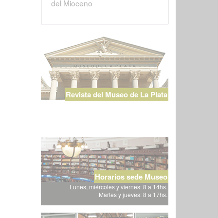
del Mioceno
Revista del Museo de La Plata
Horarios sede Museo
Lunes, miércoles y viernes: 8 a 14hs.
Martes y jueves: 8 a 17hs.