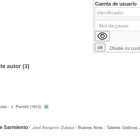
Cuenta de usuario
Olvidé mi con
e autor (
3
)
res : J. Perrotti (1912)
de Sarmiento
/
José Benjamín Zubiaur
/ Buenos Aires : Talleres Gráficos J