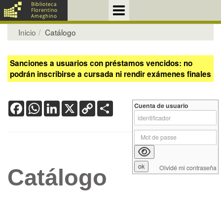
Inicio
Catálogo
Sanciones a usuarios con préstamos vencidos: no
podrán inscribirse a cursada ni rendir exámenes finales
Facebook
WhatsApp
LinkedIn
X
Copy
Share
Cuenta de usuario
Link
Olvidé mi contraseña
Catálogo