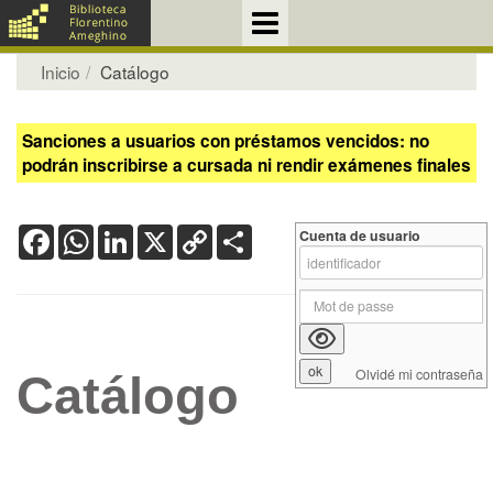
Inicio
Catálogo
Sanciones a usuarios con préstamos vencidos: no
podrán inscribirse a cursada ni rendir exámenes finales
Facebook
WhatsApp
LinkedIn
X
Copy
Share
Cuenta de usuario
Link
Olvidé mi contraseña
Catálogo