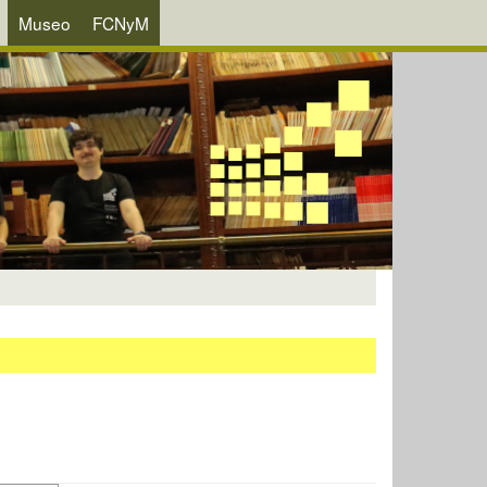
Museo
FCNyM