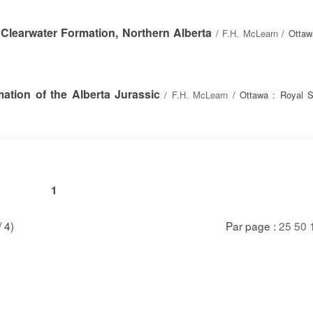
Clearwater Formation, Northern Alberta
/
F.H. McLearn
/ Ottaw
ation of the Alberta Jurassic
/
F.H. McLearn
/ Ottawa : Royal S
1
/ 4)
Par page :
25
50