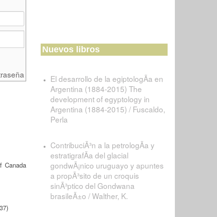
Nuevos libros
traseña
El desarrollo de la egiptologÃ­a en
Argentina (1884-2015) The
development of egyptology in
Argentina (1884-2015) / Fuscaldo,
Perla
ContribuciÃ³n a la petrologÃ­a y
estratigrafÃ­a del glacial
gondwÃ¡nico uruguayo y apuntes
of Canada
a propÃ³sito de un croquis
sinÃ³ptico del Gondwana
brasileÃ±o / Walther, K.
37)