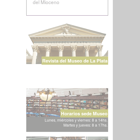
del Mioceno
Revista del Museo de La Plata
Horarios sede Museo
Lunes, miércoles y viernes: 8 a 14hs.
Martes y jueves: 8 a 17hs.