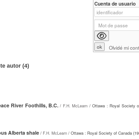
Cuenta de usuario
Olvidé mi con
e autor (
4
)
eace River Foothills, B.C.
/
F.H. McLearn
/ Ottawa : Royal Society 
ous Alberta shale
/
F.H. McLearn
/ Ottawa : Royal Society of Canada (19