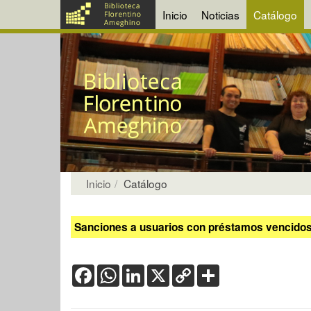
Inicio
Noticias
Catálogo
Inicio
Catálogo
Sanciones a usuarios con préstamos vencidos:
Facebook
WhatsApp
LinkedIn
X
Copy
Share
Link