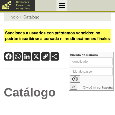
Inicio
Catálogo
Sanciones a usuarios con préstamos vencidos: no
podrán inscribirse a cursada ni rendir exámenes finales
Facebook
WhatsApp
LinkedIn
X
Copy
Share
Cuenta de usuario
Link
Olvidé mi contraseña
Catálogo