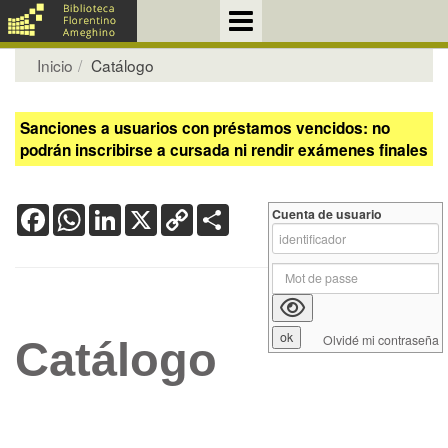
Inicio
Catálogo
Sanciones a usuarios con préstamos vencidos: no
podrán inscribirse a cursada ni rendir exámenes finales
Facebook
WhatsApp
LinkedIn
X
Copy
Share
Cuenta de usuario
Link
Olvidé mi contraseña
Catálogo