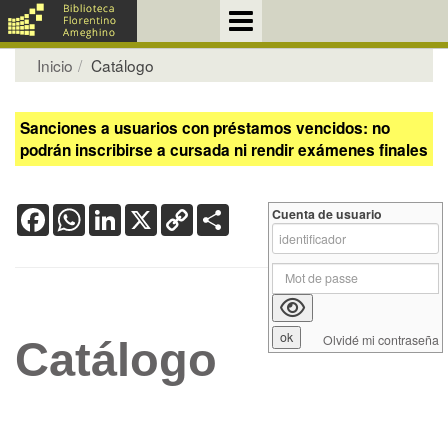
Inicio
Catálogo
Sanciones a usuarios con préstamos vencidos: no
podrán inscribirse a cursada ni rendir exámenes finales
Facebook
WhatsApp
LinkedIn
X
Copy
Share
Cuenta de usuario
Link
Olvidé mi contraseña
Catálogo