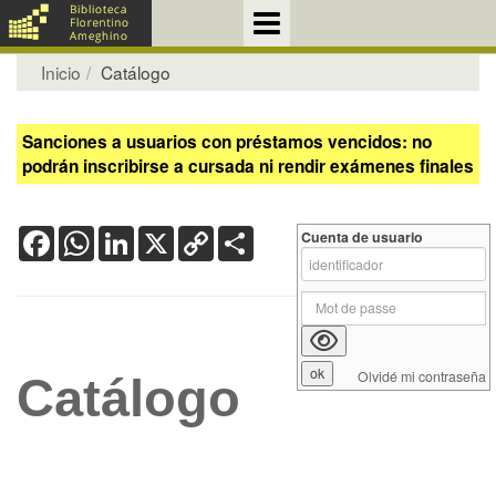
Inicio
Catálogo
Sanciones a usuarios con préstamos vencidos: no
podrán inscribirse a cursada ni rendir exámenes finales
Facebook
WhatsApp
LinkedIn
X
Copy
Share
Cuenta de usuario
Link
Olvidé mi contraseña
Catálogo