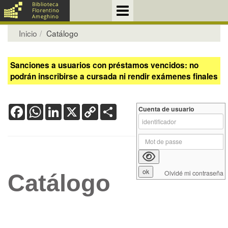
Inicio
Catálogo
Sanciones a usuarios con préstamos vencidos: no
podrán inscribirse a cursada ni rendir exámenes finales
Facebook
WhatsApp
LinkedIn
X
Copy
Share
Cuenta de usuario
Link
Olvidé mi contraseña
Catálogo