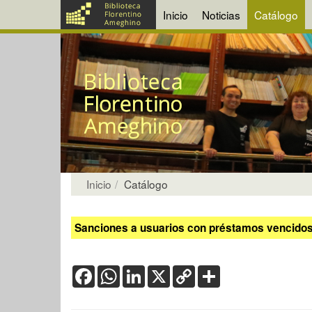
Inicio
Noticias
Catálogo
Inicio
Catálogo
Sanciones a usuarios con préstamos vencidos:
Facebook
WhatsApp
LinkedIn
X
Copy
Share
Link