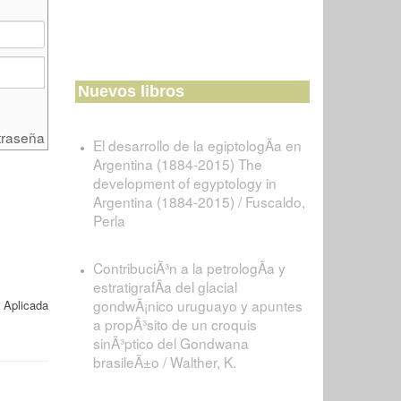
Nuevos libros
traseña
El desarrollo de la egiptologÃ­a en
Argentina (1884-2015) The
development of egyptology in
Argentina (1884-2015) / Fuscaldo,
Perla
ContribuciÃ³n a la petrologÃ­a y
estratigrafÃ­a del glacial
gondwÃ¡nico uruguayo y apuntes
 Aplicada
a propÃ³sito de un croquis
sinÃ³ptico del Gondwana
brasileÃ±o / Walther, K.