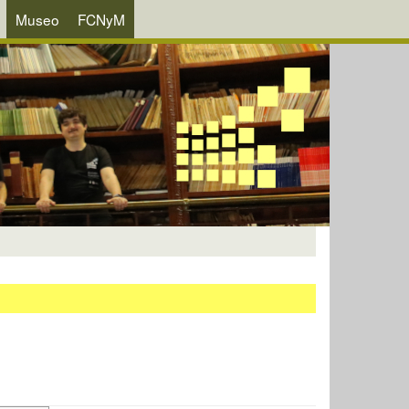
Museo
FCNyM