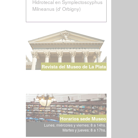
Hidrotecal en Symplectoscyphus
Milneanus (d' Orbigny)
Revista del Museo de La Plata
Horarios sede Museo
Lunes, miércoles y viernes: 8 a 14hs.
Martes y jueves: 8 a 17hs.