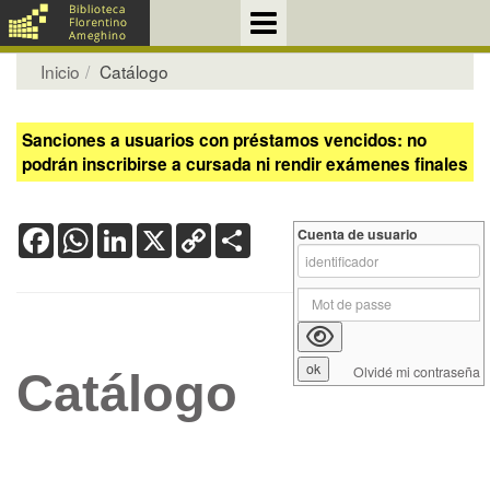
Inicio
Catálogo
Sanciones a usuarios con préstamos vencidos: no
podrán inscribirse a cursada ni rendir exámenes finales
Facebook
WhatsApp
LinkedIn
X
Copy
Share
Cuenta de usuario
Link
Olvidé mi contraseña
Catálogo