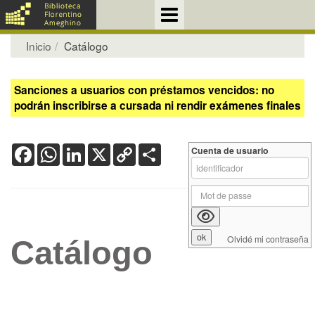
Inicio
Catálogo
Sanciones a usuarios con préstamos vencidos: no
podrán inscribirse a cursada ni rendir exámenes finales
Facebook
WhatsApp
LinkedIn
X
Copy
Share
Cuenta de usuario
Link
Olvidé mi contraseña
Catálogo