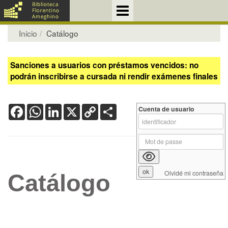
Inicio
Catálogo
Sanciones a usuarios con préstamos vencidos: no
podrán inscribirse a cursada ni rendir exámenes finales
Facebook
WhatsApp
LinkedIn
X
Copy
Share
Cuenta de usuario
Link
Olvidé mi contraseña
Catálogo