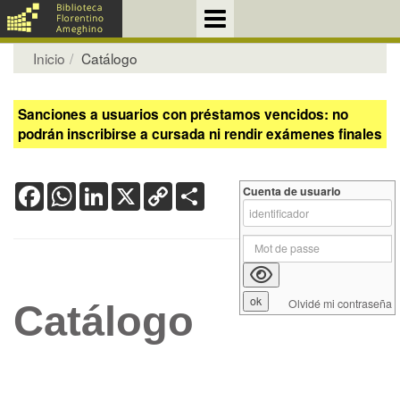
Inicio
Catálogo
Sanciones a usuarios con préstamos vencidos: no
podrán inscribirse a cursada ni rendir exámenes finales
Facebook
WhatsApp
LinkedIn
X
Copy
Share
Cuenta de usuario
Link
Olvidé mi contraseña
Catálogo