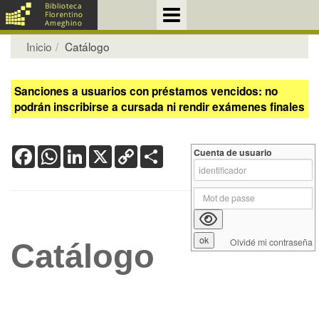
Inicio
Catálogo
Sanciones a usuarios con préstamos vencidos: no
podrán inscribirse a cursada ni rendir exámenes finales
Facebook
WhatsApp
LinkedIn
X
Copy
Share
Cuenta de usuario
Link
Olvidé mi contraseña
Catálogo