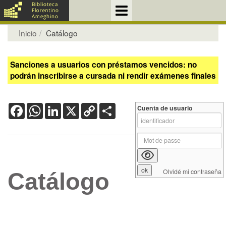
Inicio
Catálogo
Sanciones a usuarios con préstamos vencidos: no
podrán inscribirse a cursada ni rendir exámenes finales
Facebook
WhatsApp
LinkedIn
X
Copy
Share
Cuenta de usuario
Link
Olvidé mi contraseña
Catálogo