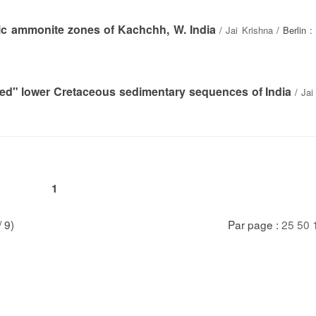
ic ammonite zones of Kachchh, W. India
/
Jai Krishna
/ Berlin :
xed" lower Cretaceous sedimentary sequences of India
/
Jai
1
/ 9)
Par page :
25
50