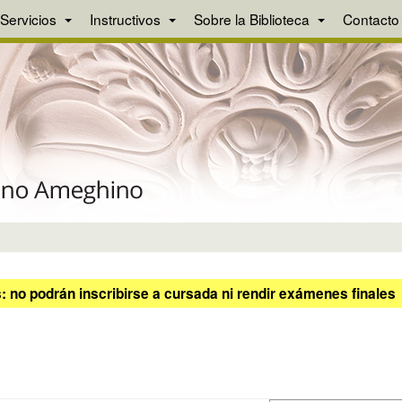
Servicios
Instructivos
Sobre la Biblioteca
Contacto
 no podrán inscribirse a cursada ni rendir exámenes finales