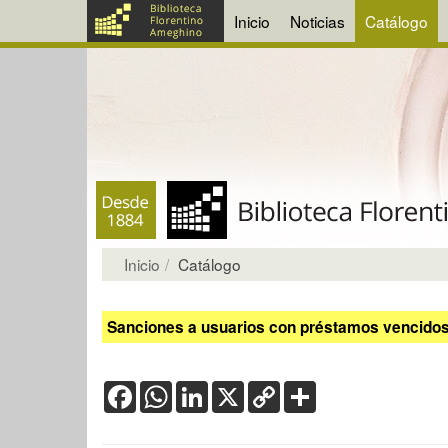
Inicio
Noticias
Catálogo
Inicio
Catálogo
Sanciones a usuarios con préstamos vencidos:
Facebook
WhatsApp
LinkedIn
X
Copy
Share
Link