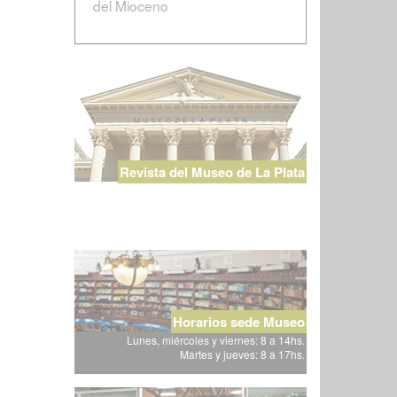
del Mioceno
Revista del Museo de La Plata
Horarios sede Museo
Lunes, miércoles y viernes: 8 a 14hs.
Martes y jueves: 8 a 17hs.