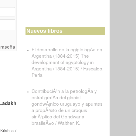
Nuevos libros
traseña
El desarrollo de la egiptologÃ­a en
Argentina (1884-2015) The
development of egyptology in
Argentina (1884-2015) / Fuscaldo,
Perla
ContribuciÃ³n a la petrologÃ­a y
estratigrafÃ­a del glacial
 Ladakh
gondwÃ¡nico uruguayo y apuntes
a propÃ³sito de un croquis
sinÃ³ptico del Gondwana
brasileÃ±o / Walther, K.
 Krishna
/