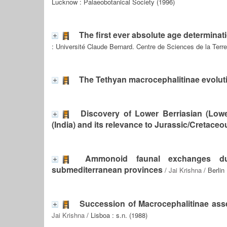
Lucknow : Palaeobotanical Society (1996)
The first ever absolute age determinat
: Université Claude Bernard. Centre de Sciences de la Terre
The Tethyan macrocephalitinae evoluti
Discovery of Lower Berriasian (Lo
(India) and its relevance to Jurassic/Cretace
Ammonoid faunal exchanges dur
submediterranean provinces
/
Jai Krishna
/ Berlin
Succession of Macrocephalitinae ass
Jai Krishna
/ Lisboa : s.n. (1988)