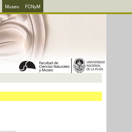
Museo
FCNyM