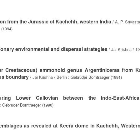
ion from the Jurassic of Kachchh, western India
/
A. P. Srivast
 (1994)
onary environmental and dispersal strategies
/
Jai Krishna
/ 19
wer Creataceous) ammonoid genus Argentiniceras from 
ous boundary
/
Jai Krishna
/ Berlin : Gebrüder Borntraeger (1991)
ing Lower Callovian between the Indo-East-Afric
 : Gebrüder Borntraeger (1990)
emblages as revealed at Keera dome in Kachchh, Western