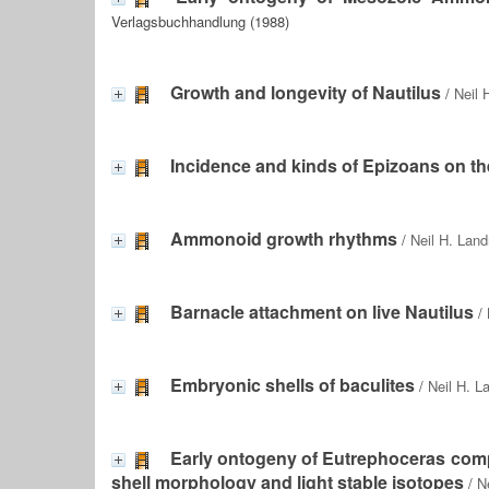
Verlagsbuchhandlung (1988)
Growth and longevity of Nautilus
/
Neil 
Incidence and kinds of Epizoans on the 
Ammonoid growth rhythms
/
Neil H. Lan
Barnacle attachment on live Nautilus
/
Embryonic shells of baculites
/
Neil H. 
Early ontogeny of Eutrephoceras com
shell morphology and light stable isotopes
/
N