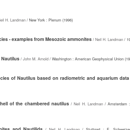
eil H. Landman
/ New York : Plenum (1996)
cies - examples from Mesozoic ammonites
/
Neil H. Landman
/ 1
 Nautilus
/
John M. Arnold
/ Washington : American Geophysical Union (19
ecies of Nautilus based on radiometric and aquarium data
ell of the chambered nautilus
/
Neil H. Landman
/ Amsterdam :
tes and Nautilids
/
Neil H. Landman
/ Stuttgart : E. Schweizer