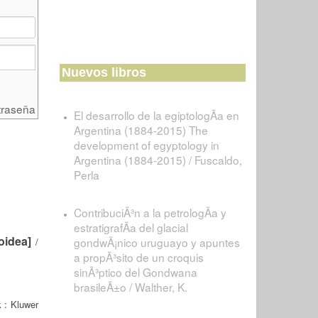
Nuevos libros
traseña
El desarrollo de la egiptologÃ­a en
Argentina (1884-2015) The
development of egyptology in
Argentina (1884-2015) / Fuscaldo,
Perla
ContribuciÃ³n a la petrologÃ­a y
estratigrafÃ­a del glacial
oidea]
gondwÃ¡nico uruguayo y apuntes
/
a propÃ³sito de un croquis
sinÃ³ptico del Gondwana
brasileÃ±o / Walther, K.
 : Kluwer