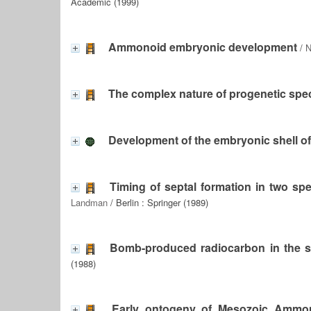
Academic (1999)
Ammonoid embryonic development
/
N
The complex nature of progenetic spe
Development of the embryonic shell of
Timing of septal formation in two sp
Landman
/ Berlin : Springer (1989)
Bomb-produced radiocarbon in the sh
(1988)
Early ontogeny of Mesozoic Ammoni