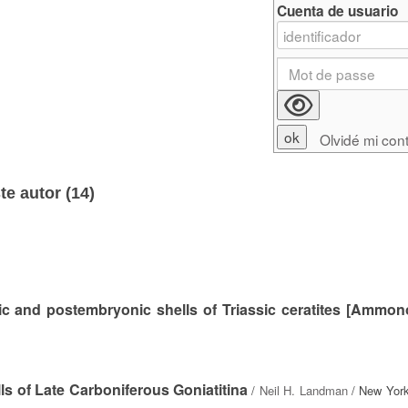
Cuenta de usuario
Olvidé mi con
e autor (
14
)
c and postembryonic shells of Triassic ceratites [Ammon
lls of Late Carboniferous Goniatitina
/
Neil H. Landman
/ New York