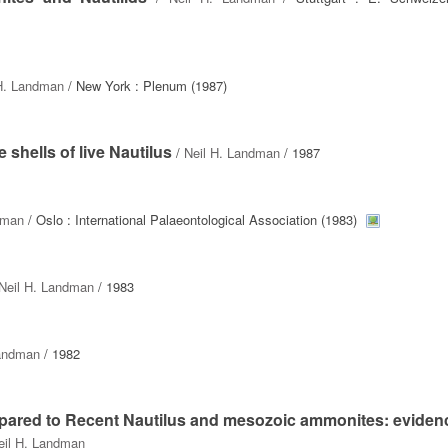
H. Landman
/ New York : Plenum (1987)
shells of live Nautilus
/
Neil H. Landman
/ 1987
dman
/ Oslo : International Palaeontological Association (1983)
Neil H. Landman
/ 1983
Landman
/ 1982
pared to Recent Nautilus and mesozoic ammonites: eviden
eil H. Landman