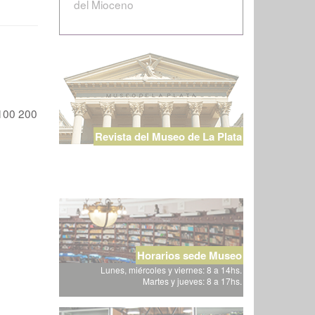
del Mioceno
100
200
Revista del Museo de La Plata
Horarios sede Museo
Lunes, miércoles y viernes: 8 a 14hs.
Martes y jueves: 8 a 17hs.