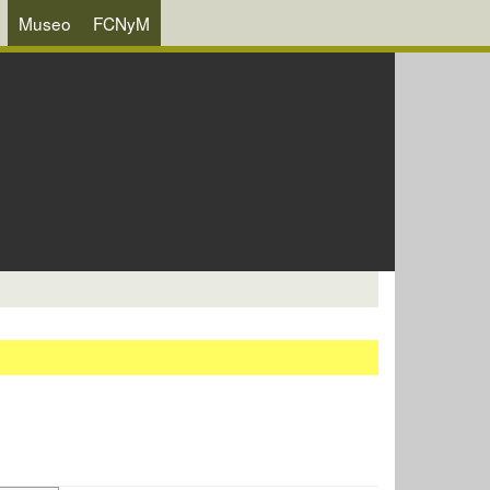
Museo
FCNyM