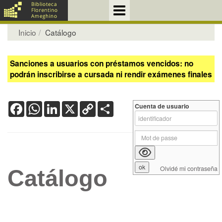
Inicio
Catálogo
Sanciones a usuarios con préstamos vencidos: no
podrán inscribirse a cursada ni rendir exámenes finales
Facebook
WhatsApp
LinkedIn
X
Copy
Share
Cuenta de usuario
Link
Olvidé mi contraseña
Catálogo