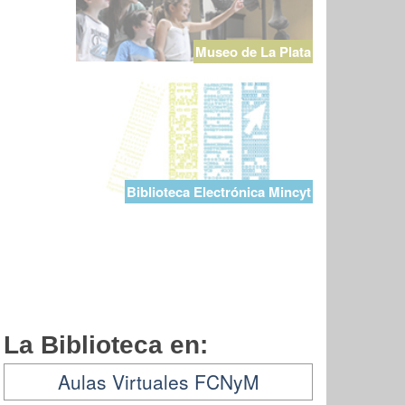
Museo de La Plata
Biblioteca Electrónica Mincyt
La Biblioteca en:
Aulas Virtuales FCNyM