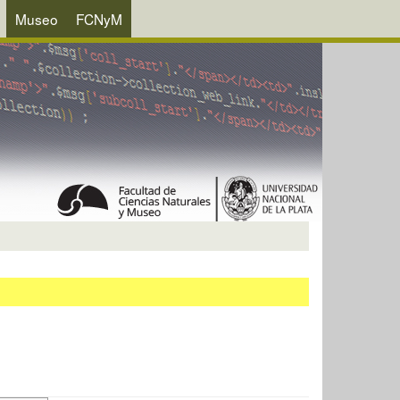
Museo
FCNyM