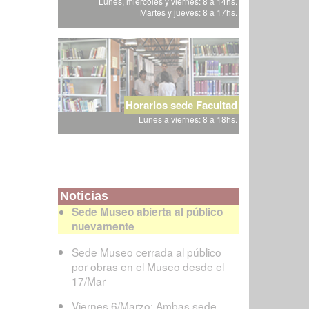
Lunes, miércoles y viernes: 8 a 14hs.
Martes y jueves: 8 a 17hs.
Horarios sede Facultad
Lunes a viernes: 8 a 18hs.
Noticias
Sede Museo abierta al público
nuevamente
Sede Museo cerrada al público
por obras en el Museo desde el
17/Mar
Viernes 6/Marzo: Ambas sede