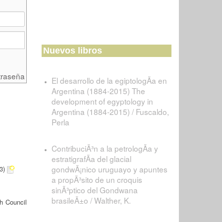
Nuevos libros
traseña
El desarrollo de la egiptologÃ­a en
Argentina (1884-2015) The
development of egyptology in
Argentina (1884-2015) / Fuscaldo,
Perla
ContribuciÃ³n a la petrologÃ­a y
estratigrafÃ­a del glacial
gondwÃ¡nico uruguayo y apuntes
3)
a propÃ³sito de un croquis
sinÃ³ptico del Gondwana
brasileÃ±o / Walther, K.
h Council