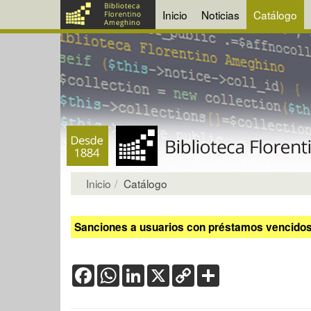
Inicio
Noticias
Catálogo
Inicio
Catálogo
Sanciones a usuarios con préstamos vencidos:
Facebook
WhatsApp
LinkedIn
X
Copy
Share
Link