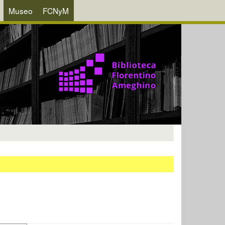
Museo
FCNyM