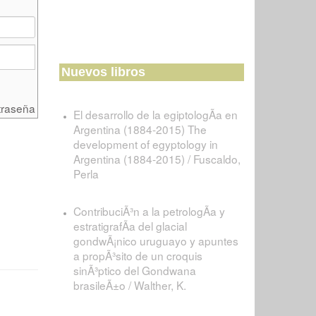
Nuevos libros
traseña
El desarrollo de la egiptologÃ­a en
Argentina (1884-2015) The
development of egyptology in
Argentina (1884-2015) / Fuscaldo,
Perla
ContribuciÃ³n a la petrologÃ­a y
estratigrafÃ­a del glacial
gondwÃ¡nico uruguayo y apuntes
a propÃ³sito de un croquis
sinÃ³ptico del Gondwana
brasileÃ±o / Walther, K.