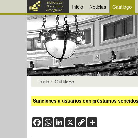
Inicio
Noticias
Catálogo
Inicio
Catálogo
Sanciones a usuarios con préstamos vencidos:
Facebook
WhatsApp
LinkedIn
X
Copy
Share
Link