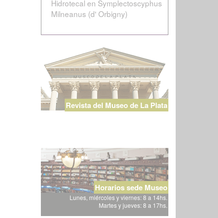
Hidrotecal en Symplectoscyphus
Milneanus (d' Orbigny)
Revista del Museo de La Plata
Horarios sede Museo
Lunes, miércoles y viernes: 8 a 14hs.
Martes y jueves: 8 a 17hs.