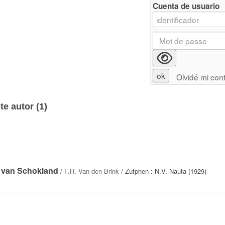
Cuenta de usuario
Olvidé mi con
e autor (
1
)
a van Schokland
/
F.H. Van den Brink
/ Zutphen : N.V. Nauta (1929)