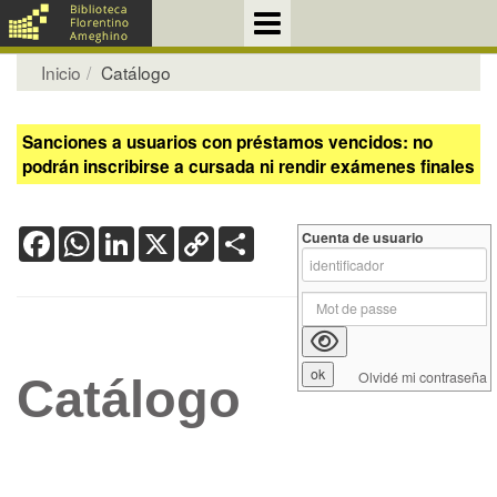
Inicio
Catálogo
Sanciones a usuarios con préstamos vencidos: no
podrán inscribirse a cursada ni rendir exámenes finales
Facebook
WhatsApp
LinkedIn
X
Copy
Share
Cuenta de usuario
Link
Olvidé mi contraseña
Catálogo