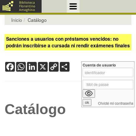
Inicio
Catálogo
Sanciones a usuarios con préstamos vencidos: no
podrán inscribirse a cursada ni rendir exámenes finales
Facebook
WhatsApp
LinkedIn
X
Copy
Share
Cuenta de usuario
Link
Olvidé mi contraseña
Catálogo