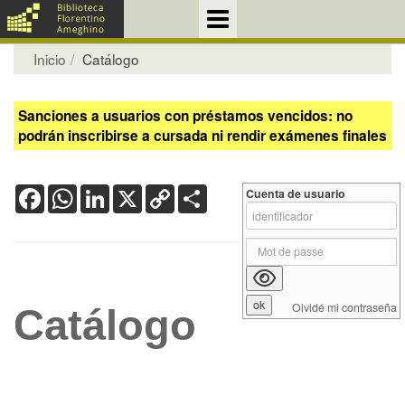
Inicio
Catálogo
Sanciones a usuarios con préstamos vencidos: no
podrán inscribirse a cursada ni rendir exámenes finales
Facebook
WhatsApp
LinkedIn
X
Copy
Share
Cuenta de usuario
Link
Olvidé mi contraseña
Catálogo