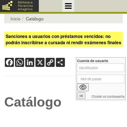
Inicio
Catálogo
Sanciones a usuarios con préstamos vencidos: no
podrán inscribirse a cursada ni rendir exámenes finales
Facebook
WhatsApp
LinkedIn
X
Copy
Share
Cuenta de usuario
Link
Olvidé mi contraseña
Catálogo