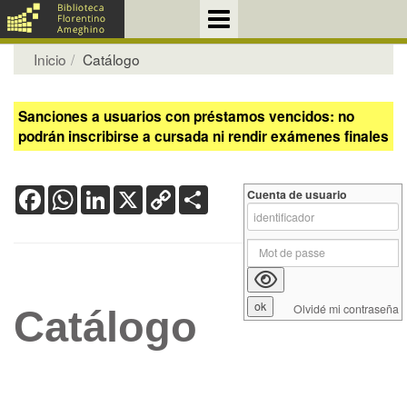
Inicio
Catálogo
Sanciones a usuarios con préstamos vencidos: no
podrán inscribirse a cursada ni rendir exámenes finales
Facebook
WhatsApp
LinkedIn
X
Copy
Share
Cuenta de usuario
Link
Olvidé mi contraseña
Catálogo