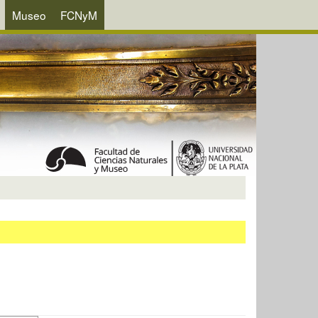
Museo
FCNyM