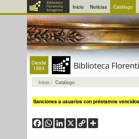
Inicio
Noticias
Catálogo
Inicio
Catálogo
Sanciones a usuarios con préstamos vencidos:
Facebook
WhatsApp
LinkedIn
X
Copy
Share
Link