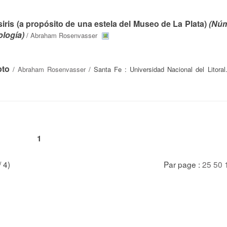
siris (a propósito de una estela del Museo de La Plata)
(Núm
ología)
/
Abraham Rosenvasser
pto
/
Abraham Rosenvasser
/ Santa Fe : Universidad Nacional del Litoral.
1
/ 4)
Par page :
25
50