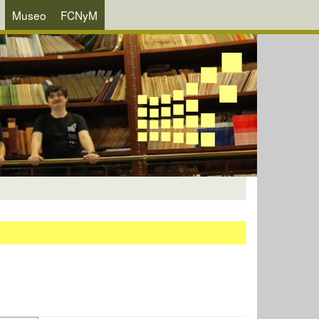
Museo
FCNyM