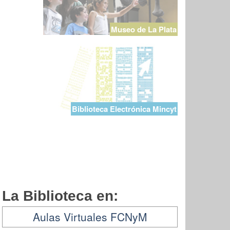
Museo de La Plata
Biblioteca Electrónica Mincyt
La Biblioteca en:
Aulas Virtuales FCNyM