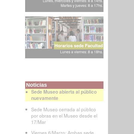
Lunes, miércoles y viernes: 8 a 14hs.
Martes y jueves: 8 a 17hs.
Horarios sede Facultad
Lunes a viernes: 8 a 18hs.
Noticias
Sede Museo abierta al público
nuevamente
Sede Museo cerrada al público
por obras en el Museo desde el
17/Mar
Viernes 6/Marzo: Ambas sede