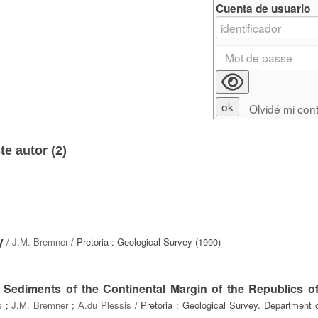
Cuenta de usuario
Olvidé mi con
e autor (
2
)
y
/
J.M. Bremner
/ Pretoria : Geological Survey (1990)
l Sediments of the Continental Margin of the Republics o
s
;
J.M. Bremner
;
A.du Plessis
/ Pretoria : Geological Survey. Department o