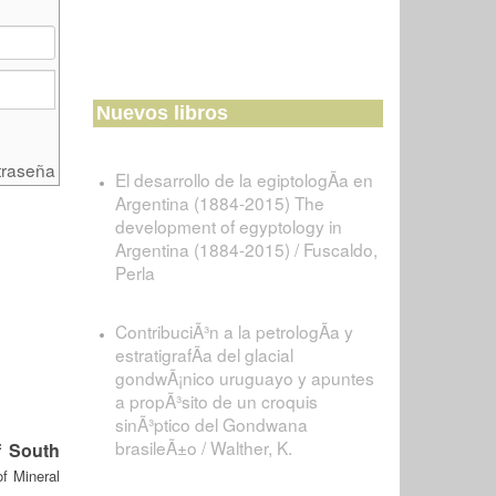
Nuevos libros
traseña
El desarrollo de la egiptologÃ­a en
Argentina (1884-2015) The
development of egyptology in
Argentina (1884-2015) / Fuscaldo,
Perla
ContribuciÃ³n a la petrologÃ­a y
estratigrafÃ­a del glacial
gondwÃ¡nico uruguayo y apuntes
a propÃ³sito de un croquis
sinÃ³ptico del Gondwana
brasileÃ±o / Walther, K.
f South
f Mineral