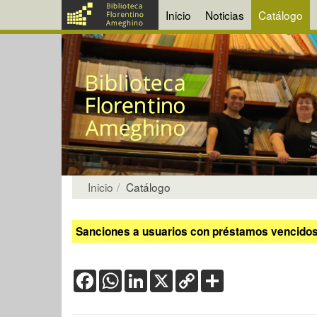
Inicio
Noticias
Catálogo
Inicio
Catálogo
Sanciones a usuarios con préstamos vencidos:
Facebook
WhatsApp
LinkedIn
X
Copy
Share
Link